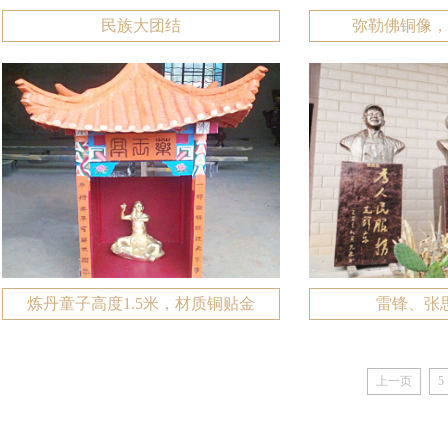
民族大团结
弥勒佛铜像，
炼丹童子高度1.5米，材质铜贴金
雷锋、张
上一页
5