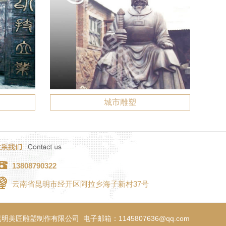
城市雕塑
13808790322
云南省昆明市经开区阿拉乡海子新村37号
美匠雕塑制作有限公司 电子邮箱：1145807636@qq.com